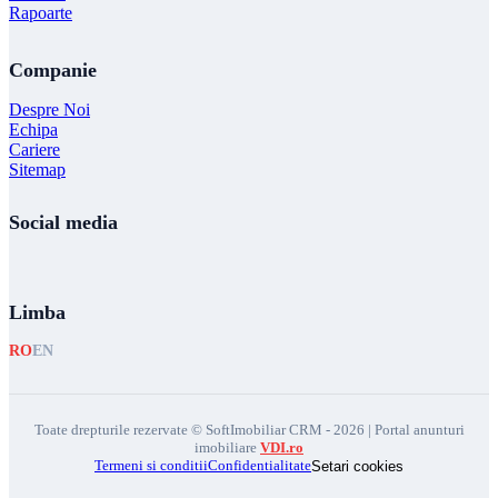
Rapoarte
Companie
Despre Noi
Echipa
Cariere
Sitemap
Social media
Limba
RO
EN
Toate drepturile rezervate © SoftImobiliar CRM - 2026 | Portal anunturi
imobiliare
VDI.ro
Termeni si conditii
Confidentialitate
Setari cookies