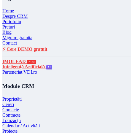
Home
Despre CRM
Portofoliu
Preturi
Blog
Migrare gratuita
Contact
⚡ Cere DEMO gratuit
IMOLEAD
NOU
Inteligență Artificială
AI
Parteneriat VDI.ro
Module CRM
Proprietăți
Cereri
Contacte
Contracte
Tranzacții
Calendar / Activități
Proiecte