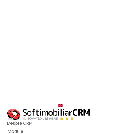
office@softimobiliar.ro
EN
Despre CRM
Module