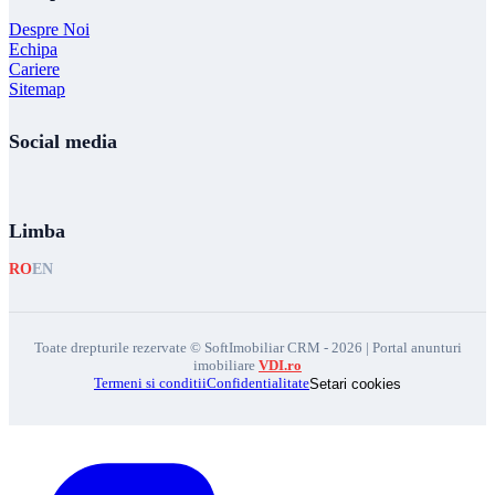
Despre Noi
Echipa
Cariere
Sitemap
Social media
Limba
RO
EN
Toate drepturile rezervate © SoftImobiliar CRM - 2026 | Portal anunturi
imobiliare
VDI.ro
Termeni si conditii
Confidentialitate
Setari cookies