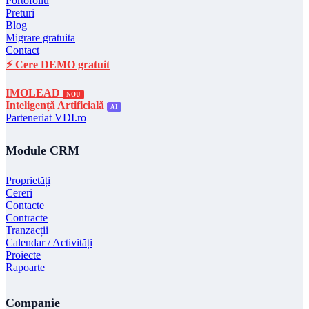
Portofoliu
Preturi
Blog
Migrare gratuita
Contact
⚡ Cere DEMO gratuit
IMOLEAD
NOU
Inteligență Artificială
AI
Parteneriat VDI.ro
Module CRM
Proprietăți
Cereri
Contacte
Contracte
Tranzacții
Calendar / Activități
Proiecte
Rapoarte
Companie