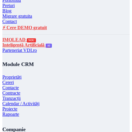
Portofoliu
Preturi
Blog
Migrare gratuita
Contact
⚡ Cere DEMO gratuit
IMOLEAD
NOU
Inteligență Artificială
AI
Parteneriat VDI.ro
Module CRM
Proprietăți
Cereri
Contacte
Contracte
Tranzacții
Calendar / Activități
Proiecte
Rapoarte
Companie