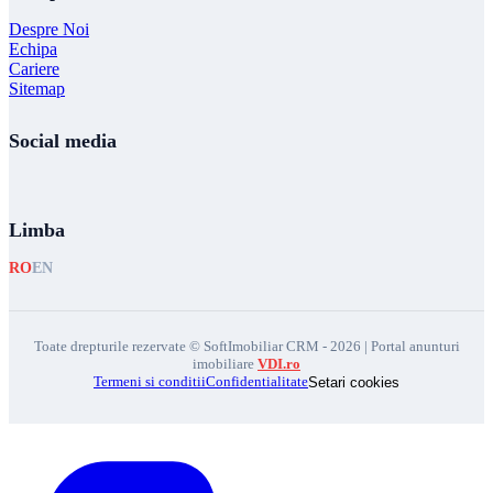
Despre Noi
Echipa
Cariere
Sitemap
Social media
Limba
RO
EN
Toate drepturile rezervate © SoftImobiliar CRM - 2026 | Portal anunturi
imobiliare
VDI.ro
Termeni si conditii
Confidentialitate
Setari cookies