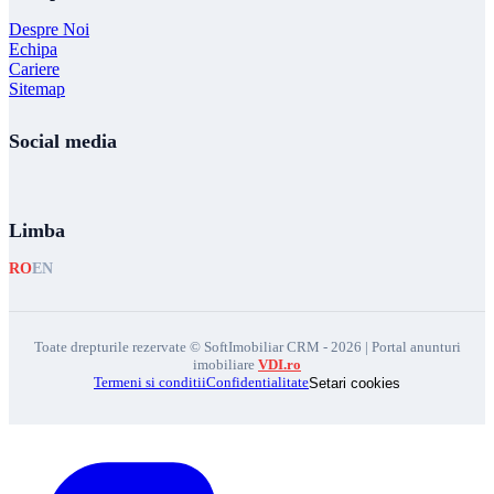
Despre Noi
Echipa
Cariere
Sitemap
Social media
Limba
RO
EN
Toate drepturile rezervate © SoftImobiliar CRM - 2026 | Portal anunturi
imobiliare
VDI.ro
Termeni si conditii
Confidentialitate
Setari cookies