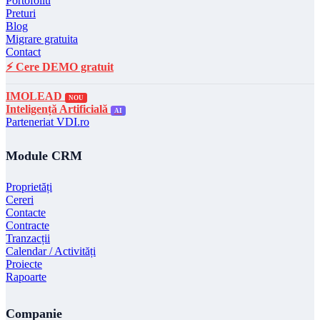
Portofoliu
Preturi
Blog
Migrare gratuita
Contact
⚡ Cere DEMO gratuit
IMOLEAD
NOU
Inteligență Artificială
AI
Parteneriat VDI.ro
Module CRM
Proprietăți
Cereri
Contacte
Contracte
Tranzacții
Calendar / Activități
Proiecte
Rapoarte
Companie