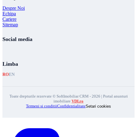
Despre Noi
Echipa
Cariere
Sitemap
Social media
Limba
RO
EN
Toate drepturile rezervate © SoftImobiliar CRM - 2026 | Portal anunturi
imobiliare
VDI.ro
Termeni si conditii
Confidentialitate
Setari cookies