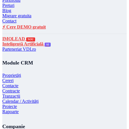
Portofoliu
Preturi
Blog
Migrare gratuita
Contact
⚡ Cere DEMO gratuit
IMOLEAD
NOU
Inteligență Artificială
AI
Parteneriat VDI.ro
Module CRM
Proprietăți
Cereri
Contacte
Contracte
Tranzacții
Calendar / Activități
Proiecte
Rapoarte
Companie