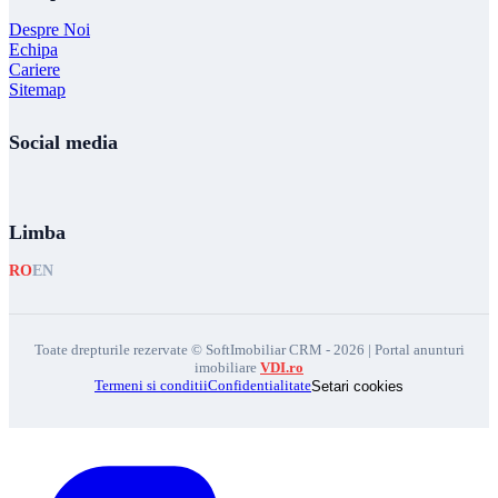
Despre Noi
Echipa
Cariere
Sitemap
Social media
Limba
RO
EN
Toate drepturile rezervate © SoftImobiliar CRM - 2026 | Portal anunturi
imobiliare
VDI.ro
Termeni si conditii
Confidentialitate
Setari cookies