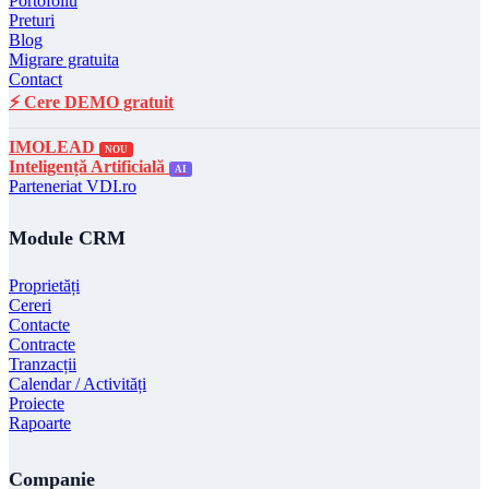
Portofoliu
Preturi
Blog
Migrare gratuita
Contact
⚡ Cere DEMO gratuit
IMOLEAD
NOU
Inteligență Artificială
AI
Parteneriat VDI.ro
Module CRM
Proprietăți
Cereri
Contacte
Contracte
Tranzacții
Calendar / Activități
Proiecte
Rapoarte
Companie