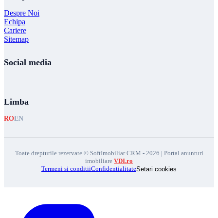
Despre Noi
Echipa
Cariere
Sitemap
Social media
Limba
RO
EN
Toate drepturile rezervate © SoftImobiliar CRM - 2026 | Portal anunturi
imobiliare
VDI.ro
Termeni si conditii
Confidentialitate
Setari cookies