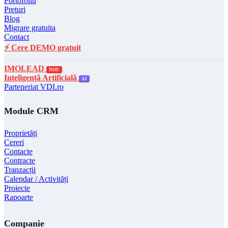
Portofoliu
Preturi
Blog
Migrare gratuita
Contact
⚡ Cere DEMO gratuit
IMOLEAD
NOU
Inteligență Artificială
AI
Parteneriat VDI.ro
Module CRM
Proprietăți
Cereri
Contacte
Contracte
Tranzacții
Calendar / Activități
Proiecte
Rapoarte
Companie