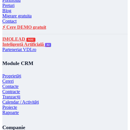
Portofoliu
Preturi
Blog
Migrare gratuita
Contact
⚡ Cere DEMO gratuit
IMOLEAD
NOU
Inteligență Artificială
AI
Parteneriat VDI.ro
Module CRM
Proprietăți
Cereri
Contacte
Contracte
Tranzacții
Calendar / Activități
Proiecte
Rapoarte
Companie