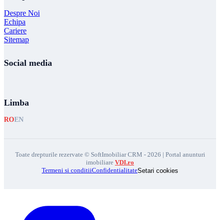
Despre Noi
Echipa
Cariere
Sitemap
Social media
Limba
RO
EN
Toate drepturile rezervate © SoftImobiliar CRM - 2026 | Portal anunturi
imobiliare
VDI.ro
Termeni si conditii
Confidentialitate
Setari cookies