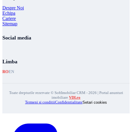
Despre Noi
Echipa
Cariere
Sitemap
Social media
Limba
RO
EN
Toate drepturile rezervate © SoftImobiliar CRM - 2026 | Portal anunturi
imobiliare
VDI.ro
Termeni si conditii
Confidentialitate
Setari cookies