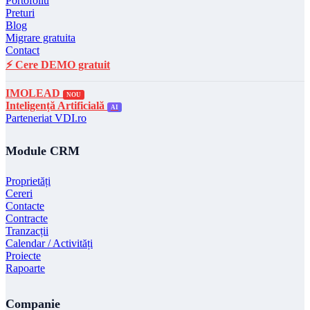
Portofoliu
Preturi
Blog
Migrare gratuita
Contact
⚡ Cere DEMO gratuit
IMOLEAD
NOU
Inteligență Artificială
AI
Parteneriat VDI.ro
Module CRM
Proprietăți
Cereri
Contacte
Contracte
Tranzacții
Calendar / Activități
Proiecte
Rapoarte
Companie