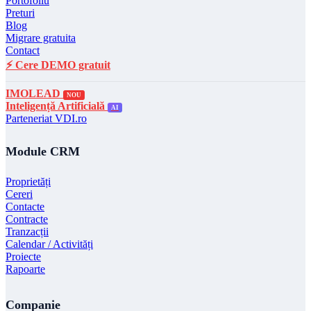
Portofoliu
Preturi
Blog
Migrare gratuita
Contact
⚡ Cere DEMO gratuit
IMOLEAD
NOU
Inteligență Artificială
AI
Parteneriat VDI.ro
Module CRM
Proprietăți
Cereri
Contacte
Contracte
Tranzacții
Calendar / Activități
Proiecte
Rapoarte
Companie