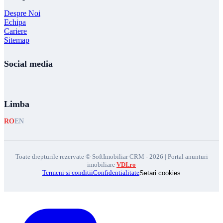
Despre Noi
Echipa
Cariere
Sitemap
Social media
Limba
RO
EN
Toate drepturile rezervate © SoftImobiliar CRM - 2026 | Portal anunturi
imobiliare
VDI.ro
Termeni si conditii
Confidentialitate
Setari cookies