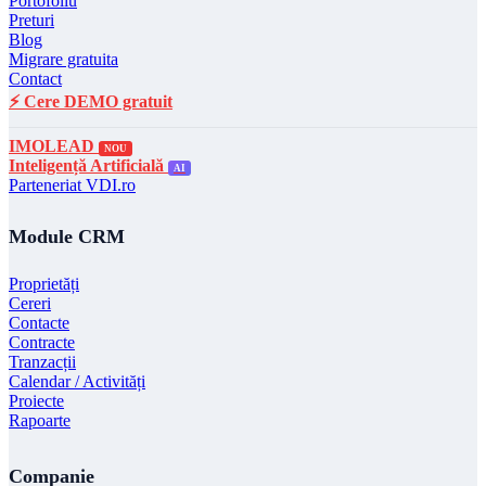
Portofoliu
Preturi
Blog
Migrare gratuita
Contact
⚡ Cere DEMO gratuit
IMOLEAD
NOU
Inteligență Artificială
AI
Parteneriat VDI.ro
Module CRM
Proprietăți
Cereri
Contacte
Contracte
Tranzacții
Calendar / Activități
Proiecte
Rapoarte
Companie