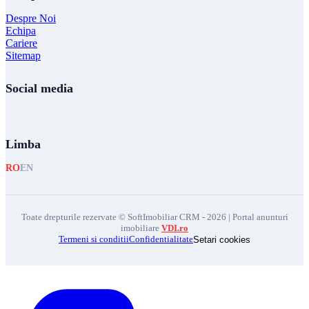
Despre Noi
Echipa
Cariere
Sitemap
Social media
Limba
RO
EN
Toate drepturile rezervate © SoftImobiliar CRM - 2026 | Portal anunturi
imobiliare
VDI.ro
Termeni si conditii
Confidentialitate
Setari cookies