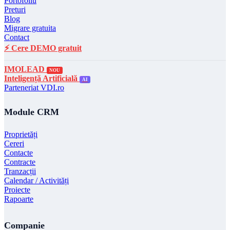
Portofoliu
Preturi
Blog
Migrare gratuita
Contact
⚡ Cere DEMO gratuit
IMOLEAD
NOU
Inteligență Artificială
AI
Parteneriat VDI.ro
Module CRM
Proprietăți
Cereri
Contacte
Contracte
Tranzacții
Calendar / Activități
Proiecte
Rapoarte
Companie