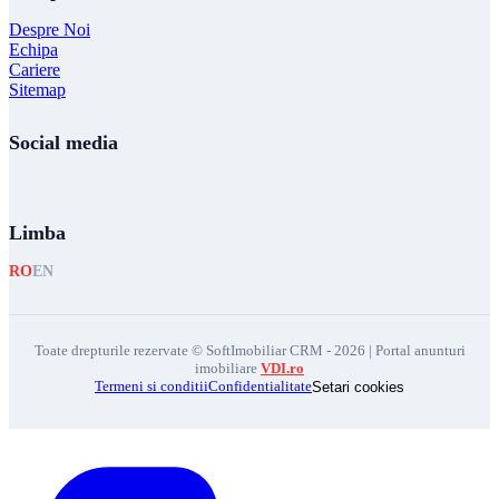
Despre Noi
Echipa
Cariere
Sitemap
Social media
Limba
RO
EN
Toate drepturile rezervate © SoftImobiliar CRM - 2026 | Portal anunturi
imobiliare
VDI.ro
Termeni si conditii
Confidentialitate
Setari cookies