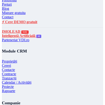
Portofoliu
Preturi
Blog
Migrare gratuita
Contact
⚡ Cere DEMO gratuit
IMOLEAD
NOU
Inteligență Artificială
AI
Parteneriat VDI.ro
Module CRM
Proprietăți
Cereri
Contacte
Contracte
Tranzacții
Calendar / Activități
Proiecte
Rapoarte
Companie