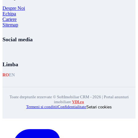
Despre Noi
Echipa
Cariere
Sitemap
Social media
Limba
RO
EN
Toate drepturile rezervate © SoftImobiliar CRM - 2026 | Portal anunturi
imobiliare
VDI.ro
Termeni si conditii
Confidentialitate
Setari cookies