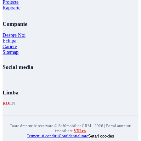
Proiecte
Rapoarte
Companie
Despre Noi
Echipa
Cariere
Sitemap
Social media
Limba
RO
EN
Toate drepturile rezervate © SoftImobiliar CRM - 2026 | Portal anunturi
imobiliare
VDI.ro
Termeni si conditii
Confidentialitate
Setari cookies