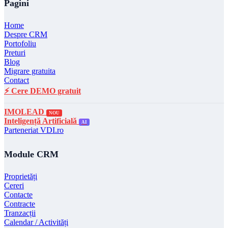
Pagini
Home
Despre CRM
Portofoliu
Preturi
Blog
Migrare gratuita
Contact
⚡ Cere DEMO gratuit
IMOLEAD
NOU
Inteligență Artificială
AI
Parteneriat VDI.ro
Module CRM
Proprietăți
Cereri
Contacte
Contracte
Tranzacții
Calendar / Activități