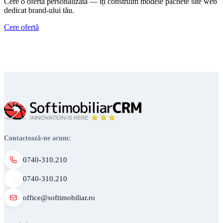
Cere o ofertă personalizată — îți construim modele pachete site web
dedicat brand-ului tău.
Cere ofertă
Contactează-ne acum:
0740-310.210
0740-310.210
office@softimobiliar.ro