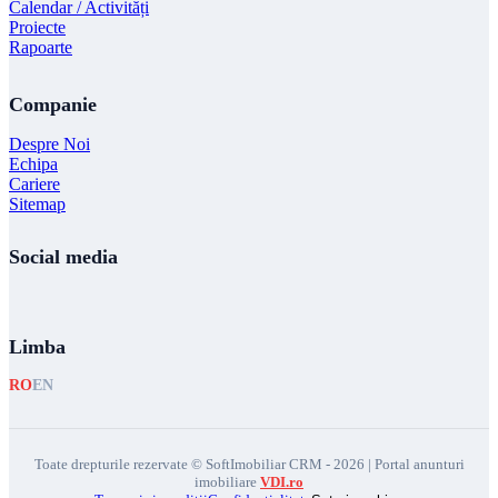
Calendar / Activități
Proiecte
Rapoarte
Companie
Despre Noi
Echipa
Cariere
Sitemap
Social media
Limba
RO
EN
Toate drepturile rezervate © SoftImobiliar CRM - 2026 | Portal anunturi
imobiliare
VDI.ro