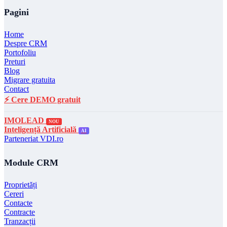
Pagini
Home
Despre CRM
Portofoliu
Preturi
Blog
Migrare gratuita
Contact
⚡ Cere DEMO gratuit
IMOLEAD
NOU
Inteligență Artificială
AI
Parteneriat VDI.ro
Module CRM
Proprietăți
Cereri
Contacte
Contracte
Tranzacții