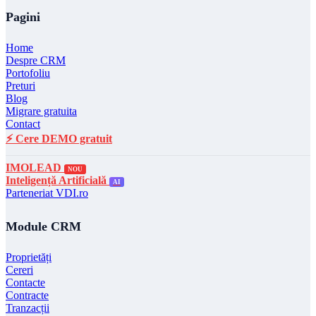
Pagini
Home
Despre CRM
Portofoliu
Preturi
Blog
Migrare gratuita
Contact
⚡ Cere DEMO gratuit
IMOLEAD
NOU
Inteligență Artificială
AI
Parteneriat VDI.ro
Module CRM
Proprietăți
Cereri
Contacte
Contracte
Tranzacții