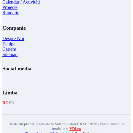
Calendar / Activități
Proiecte
Rapoarte
Companie
Despre Noi
Echipa
Cariere
Sitemap
Social media
Limba
RO
EN
Toate drepturile rezervate © SoftImobiliar CRM - 2026 | Portal anunturi
imobiliare
VDI.ro