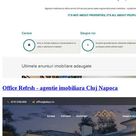
Office Refrsh - agentie imobiliara Cluj Napoca