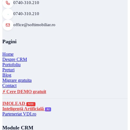
0740-310.210
0740-310.210
office@softimobiliar.ro
Pagini
Home
Despre CRM
Portofoliu
Preturi
Blog
Migrare gratuita
Contact
⚡ Cere DEMO gratuit
IMOLEAD
NOU
Inteligență Artificială
AI
Parteneriat VDI.ro
Module CRM