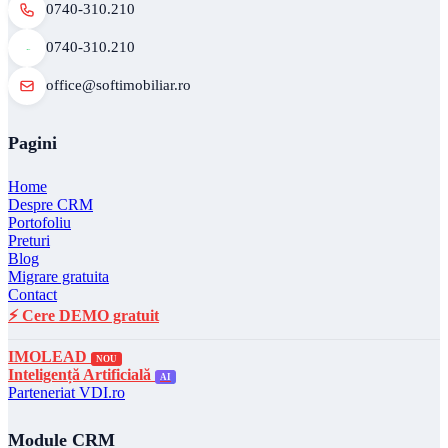
0740-310.210
0740-310.210
office@softimobiliar.ro
Pagini
Home
Despre CRM
Portofoliu
Preturi
Blog
Migrare gratuita
Contact
⚡ Cere DEMO gratuit
IMOLEAD
NOU
Inteligență Artificială
AI
Parteneriat VDI.ro
Module CRM