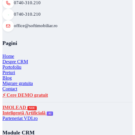
0740-310.210
0740-310.210
office@softimobiliar.ro
Pagini
Home
Despre CRM
Portofoliu
Preturi
Blog
Migrare gratuita
Contact
⚡ Cere DEMO gratuit
IMOLEAD
NOU
Inteligență Artificială
AI
Parteneriat VDI.ro
Module CRM