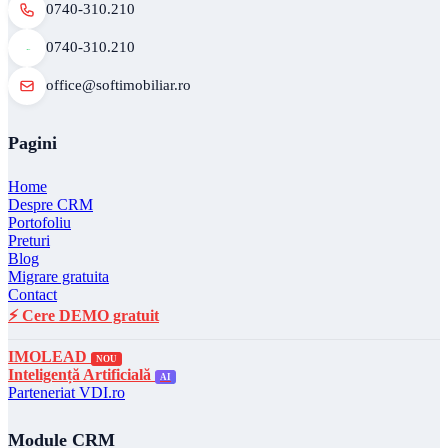
0740-310.210
0740-310.210
office@softimobiliar.ro
Pagini
Home
Despre CRM
Portofoliu
Preturi
Blog
Migrare gratuita
Contact
⚡ Cere DEMO gratuit
IMOLEAD
NOU
Inteligență Artificială
AI
Parteneriat VDI.ro
Module CRM