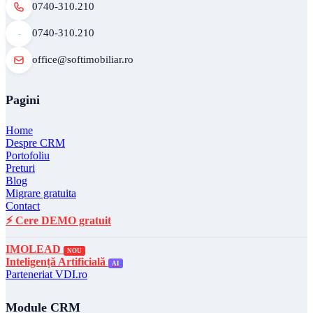
0740-310.210
0740-310.210
office@softimobiliar.ro
Pagini
Home
Despre CRM
Portofoliu
Preturi
Blog
Migrare gratuita
Contact
⚡ Cere DEMO gratuit
IMOLEAD
NOU
Inteligență Artificială
AI
Parteneriat VDI.ro
Module CRM