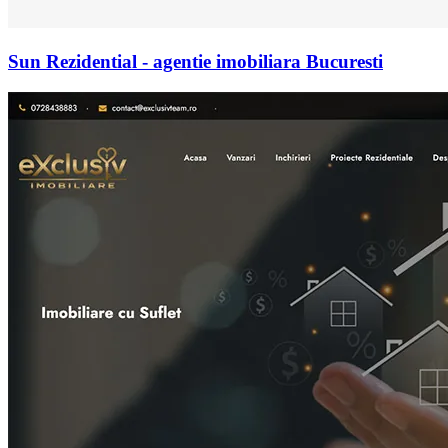
Sun Rezidential - agentie imobiliara Bucuresti