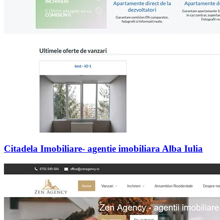
Citadela Imobiliare- agentie imobiliara Alba Iulia