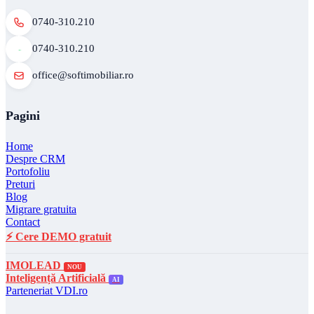
0740-310.210
0740-310.210
office@softimobiliar.ro
Pagini
Home
Despre CRM
Portofoliu
Preturi
Blog
Migrare gratuita
Contact
⚡ Cere DEMO gratuit
IMOLEAD
NOU
Inteligență Artificială
AI
Parteneriat VDI.ro