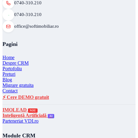
0740-310.210
0740-310.210
office@softimobiliar.ro
Pagini
Home
Despre CRM
Portofoliu
Preturi
Blog
Migrare gratuita
Contact
⚡ Cere DEMO gratuit
IMOLEAD
NOU
Inteligență Artificială
AI
Parteneriat VDI.ro
Module CRM