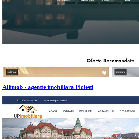
Allimob - agentie imobiliara Ploiesti