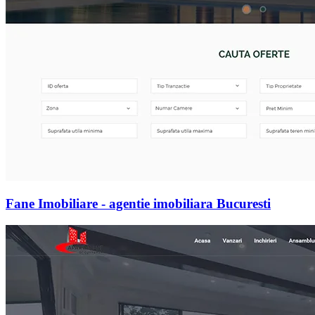
Fane Imobiliare - agentie imobiliara Bucuresti