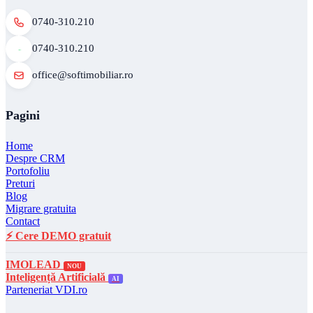
0740-310.210
0740-310.210
office@softimobiliar.ro
Pagini
Home
Despre CRM
Portofoliu
Preturi
Blog
Migrare gratuita
Contact
⚡ Cere DEMO gratuit
IMOLEAD
NOU
Inteligență Artificială
AI
Parteneriat VDI.ro