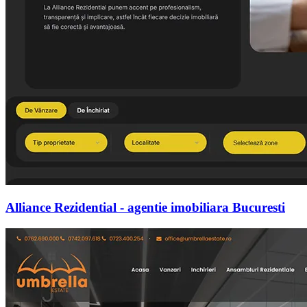
Alliance Rezidential - agentie imobiliara Bucuresti