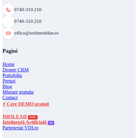
0740-310.210
0740-310.210
office@softimobiliar.ro
Pagini
Home
Despre CRM
Portofoliu
Preturi
Blog
Migrare gratuita
Contact
⚡ Cere DEMO gratuit
IMOLEAD
NOU
Inteligență Artificială
AI
Parteneriat VDI.ro