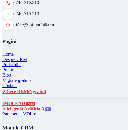
0740-310.210
0740-310.210
office@softimobiliar.ro
Pagini
Home
Despre CRM
Portofoliu
Preturi
Blog
Migrare gratuita
Contact
⚡ Cere DEMO gratuit
IMOLEAD
NOU
Inteligență Artificială
AI
Parteneriat VDI.ro
Module CRM