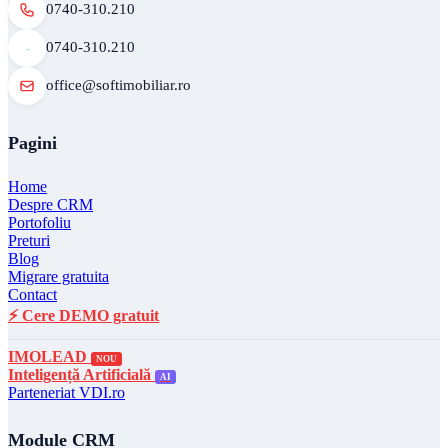
0740-310.210
0740-310.210
office@softimobiliar.ro
Pagini
Home
Despre CRM
Portofoliu
Preturi
Blog
Migrare gratuita
Contact
⚡ Cere DEMO gratuit
IMOLEAD
NOU
Inteligență Artificială
AI
Parteneriat VDI.ro
Module CRM