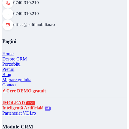
0740-310.210
0740-310.210
office@softimobiliar.ro
Pagini
Home
Despre CRM
Portofoliu
Preturi
Blog
Migrare gratuita
Contact
⚡ Cere DEMO gratuit
IMOLEAD
NOU
Inteligență Artificială
AI
Parteneriat VDI.ro
Module CRM