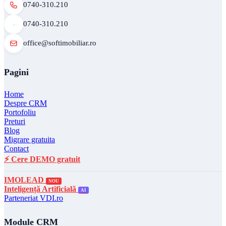
0740-310.210
0740-310.210
office@softimobiliar.ro
Pagini
Home
Despre CRM
Portofoliu
Preturi
Blog
Migrare gratuita
Contact
⚡ Cere DEMO gratuit
IMOLEAD
NOU
Inteligență Artificială
AI
Parteneriat VDI.ro
Module CRM