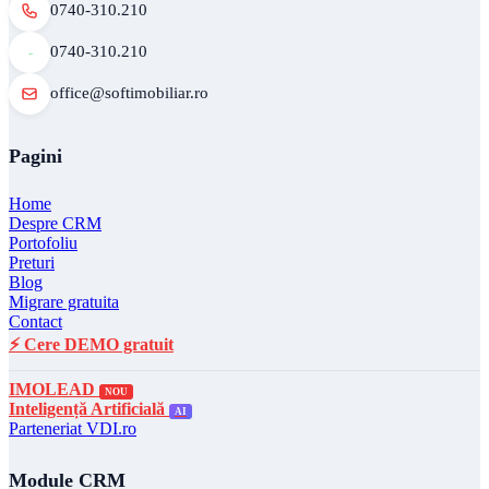
0740-310.210
0740-310.210
office@softimobiliar.ro
Pagini
Home
Despre CRM
Portofoliu
Preturi
Blog
Migrare gratuita
Contact
⚡ Cere DEMO gratuit
IMOLEAD
NOU
Inteligență Artificială
AI
Parteneriat VDI.ro
Module CRM