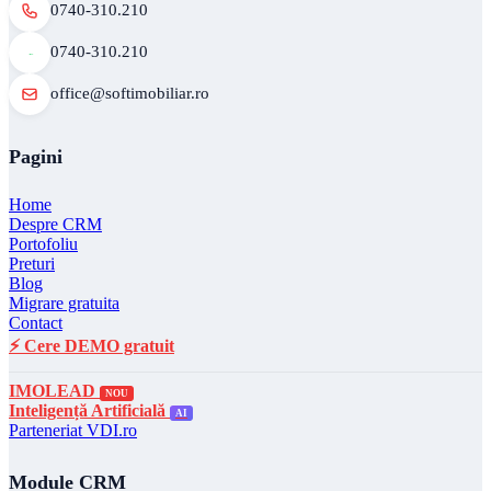
0740-310.210
0740-310.210
office@softimobiliar.ro
Pagini
Home
Despre CRM
Portofoliu
Preturi
Blog
Migrare gratuita
Contact
⚡ Cere DEMO gratuit
IMOLEAD
NOU
Inteligență Artificială
AI
Parteneriat VDI.ro
Module CRM