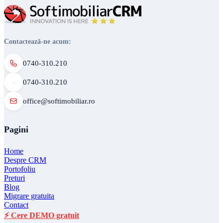
Contactează-ne acum:
0740-310.210
0740-310.210
office@softimobiliar.ro
Pagini
Home
Despre CRM
Portofoliu
Preturi
Blog
Migrare gratuita
Contact
⚡ Cere DEMO gratuit