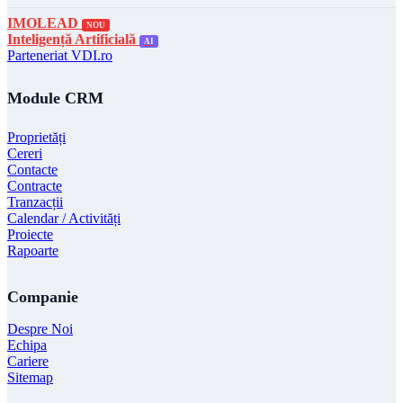
IMOLEAD
NOU
Inteligență Artificială
AI
Parteneriat VDI.ro
Module CRM
Proprietăți
Cereri
Contacte
Contracte
Tranzacții
Calendar / Activități
Proiecte
Rapoarte
Companie
Despre Noi
Echipa
Cariere
Sitemap