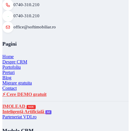
0740-310.210
0740-310.210
office@softimobiliar.ro
Pagini
Home
Despre CRM
Portofoliu
Preturi
Blog
Migrare gratuita
Contact
⚡ Cere DEMO gratuit
IMOLEAD
NOU
Inteligență Artificială
AI
Parteneriat VDI.ro
Module CRM