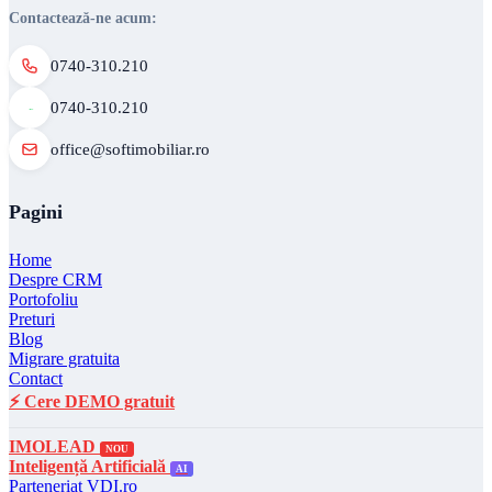
Contactează-ne acum:
0740-310.210
0740-310.210
office@softimobiliar.ro
Pagini
Home
Despre CRM
Portofoliu
Preturi
Blog
Migrare gratuita
Contact
⚡ Cere DEMO gratuit
IMOLEAD
NOU
Inteligență Artificială
AI
Parteneriat VDI.ro