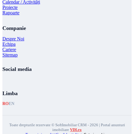
Calendar / Activități
Proiecte
Rapoarte
Companie
Despre Noi
Echipa
Cariere
Sitemap
Social media
Limba
RO
EN
Toate drepturile rezervate © SoftImobiliar CRM - 2026 | Portal anunturi
imobiliare
VDI.ro