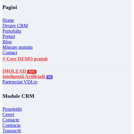
Pagini
Home
Despre CRM
Portofoliu
Preturi
Blog
Migrare gratuita
Contact
⚡ Cere DEMO gratuit
IMOLEAD
NOU
Inteligență Artificială
AI
Parteneriat VDI.ro
Module CRM
Proprietăți
Cereri
Contacte
Contracte
Tranzacții