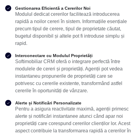
Gestionarea Eficientă a Cererilor Noi
Modulul dedicat cererilor facilitează introducerea
rapidă a noilor cereri în sistem. Informațiile esențiale
precum tipul de cerere, tipul de proprietate căutat,
bugetul disponibil și altele pot fi introduse simplu și
rapid.
Interconectare cu Modulul Proprietăți
Softimobiliar CRM oferă o integrare perfectă între
modulele de cereri și proprietăți. Agenții pot vedea
instantaneu propunerile de proprietăți care se
potrivesc cu cererile existente, transformând astfel
cererile în oportunități de vânzare.
Alerte și Notificări Personalizate
Pentru a asigura reactivitate maximă, agenții primesc
alerte și notificări instantanee atunci când apar noi
proprietăți care corespund cererilor clienților lor. Acest
aspect contribuie la transformarea rapidă a cererilor în