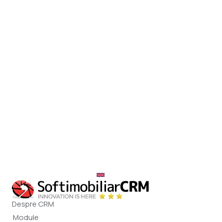
office@softimobiliar.ro
EN
Despre CRM
Module