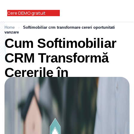
Cere DEMO gratuit
Home
›
Softimobiliar crm transformare cereri oportunitati
vanzare
Cum Softimobiliar
CRM Transformă
Cererile în
Oportunități de
Vânzare
Ianuarie, 2024