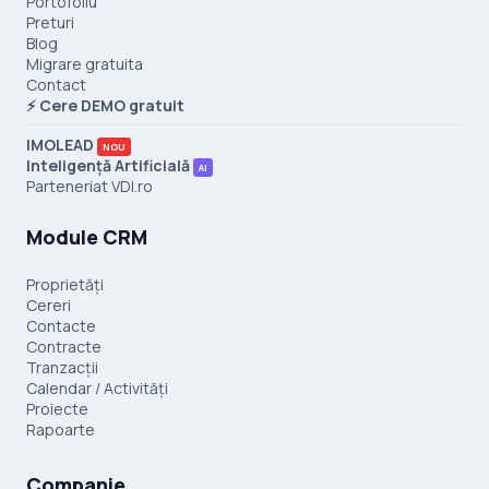
Portofoliu
Preturi
Blog
Migrare gratuita
Contact
⚡ Cere DEMO gratuit
IMOLEAD
NOU
Inteligență Artificială
AI
Parteneriat VDI.ro
Module CRM
Proprietăți
Cereri
Contacte
Contracte
Tranzacții
Calendar / Activități
Proiecte
Rapoarte
Companie