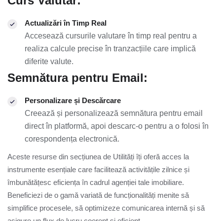
Curs Valutar:
Actualizări în Timp Real
Accesează cursurile valutare în timp real pentru a
realiza calcule precise în tranzacțiile care implică
diferite valute.
Semnătura pentru Email:
Personalizare și Descărcare
Creează și personalizează semnătura pentru email
direct în platformă, apoi descarc-o pentru a o folosi în
corespondența electronică.
Aceste resurse din secțiunea de Utilități îți oferă acces la
instrumente esențiale care facilitează activitățile zilnice și
îmbunătățesc eficiența în cadrul agenției tale imobiliare.
Beneficiezi de o gamă variată de funcționalități menite să
simplifice procesele, să optimizeze comunicarea internă și să
asigure un flux de lucru coerent și eficient.