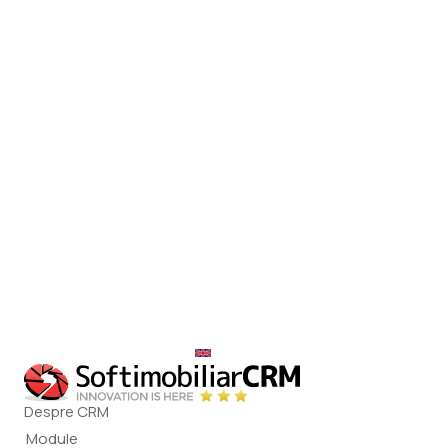
office@softimobiliar.ro
EN
Despre CRM
Module